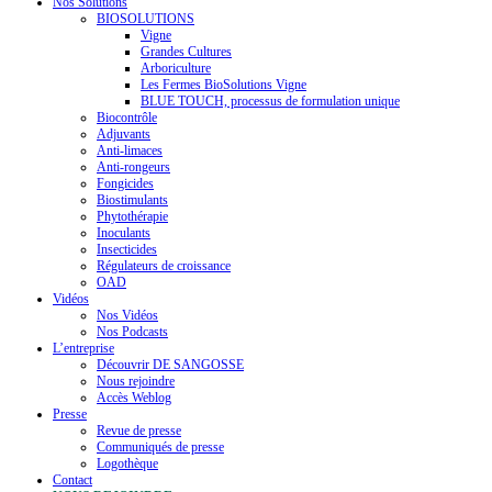
Nos Solutions
BIOSOLUTIONS
Vigne
Grandes Cultures
Arboriculture
Les Fermes BioSolutions Vigne
BLUE TOUCH, processus de formulation unique
Biocontrôle
Adjuvants
Anti-limaces
Anti-rongeurs
Fongicides
Biostimulants
Phytothérapie
Inoculants
Insecticides
Régulateurs de croissance
OAD
Vidéos
Nos Vidéos
Nos Podcasts
L’entreprise
Découvrir DE SANGOSSE
Nous rejoindre
Accès Weblog
Presse
Revue de presse
Communiqués de presse
Logothèque
Contact