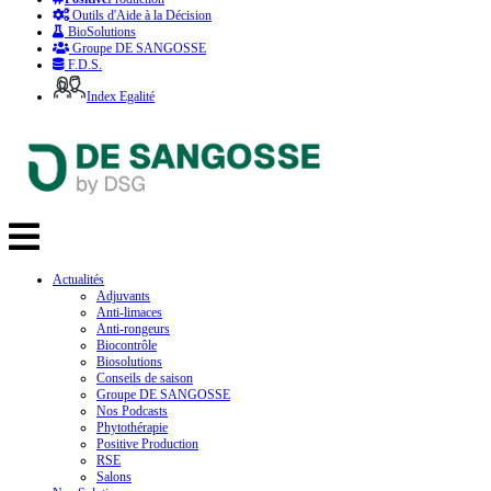
Outils d'Aide à la Décision
BioSolutions
Groupe DE SANGOSSE
F.D.S.
Index Egalité
Actualités
Adjuvants
Anti-limaces
Anti-rongeurs
Biocontrôle
Biosolutions
Conseils de saison
Groupe DE SANGOSSE
Nos Podcasts
Phytothérapie
Positive Production
RSE
Salons