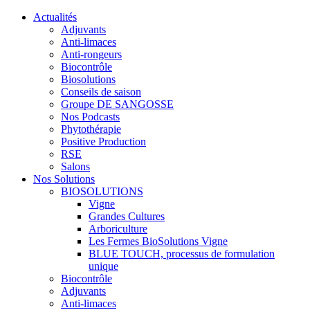
Actualités
Adjuvants
Anti-limaces
Anti-rongeurs
Biocontrôle
Biosolutions
Conseils de saison
Groupe DE SANGOSSE
Nos Podcasts
Phytothérapie
Positive Production
RSE
Salons
Nos Solutions
BIOSOLUTIONS
Vigne
Grandes Cultures
Arboriculture
Les Fermes BioSolutions Vigne
BLUE TOUCH, processus de formulation
unique
Biocontrôle
Adjuvants
Anti-limaces