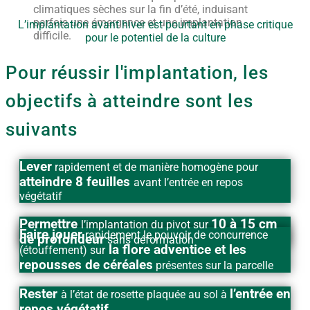
climatiques sèches sur la fin d’été, induisant
parfois une émergence et une implantation
L’implantation avant hiver est pourtant en phase critique
difficile.
pour le potentiel de la culture
Pour réussir l'implantation, les
objectifs à atteindre sont les
suivants
Lever
rapidement et de manière homogène pour
atteindre 8 feuilles
avant l’entrée en repos
végétatif
Permettre
10 à 15 cm
l’implantation du pivot sur
Faire jouer
rapidement le pouvoir de concurrence
de profondeur
sans déformation
la flore adventice et les
(étouffement) sur
repousses de céréales
présentes sur la parcelle
Rester
l’entrée en
à l’état de rosette plaquée au sol à
repos végétatif
.