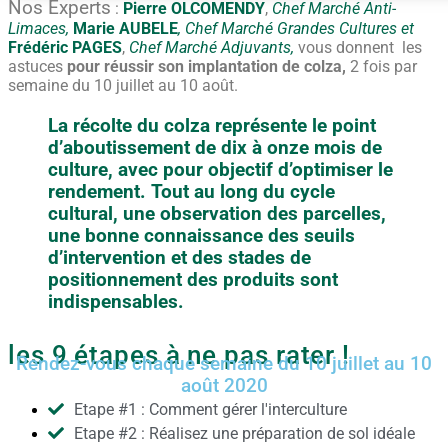
Nos Experts
:
Pierre OLCOMENDY
,
Chef Marché Anti-
Limaces,
Marie AUBELE
, Chef Marché Grandes Cultures et
Frédéric PAGES
,
Chef Marché Adjuvants,
vous donnent les
astuces
pour réussir son implantation de colza,
2 fois par
semaine du 10 juillet au 10 août.
La récolte du colza représente le point
d’aboutissement de dix à onze mois de
culture, avec pour objectif d’optimiser le
rendement. Tout au long du cycle
cultural, une observation des parcelles,
une bonne connaissance des seuils
d’intervention et des stades de
positionnement des produits sont
indispensables.
les 9 étapes à ne pas rater !
Rendez-vous chaque semaine du 10 juillet au 10
août 2020
Etape #1 : Comment gérer l'interculture
Etape #2 : Réalisez une préparation de sol idéale