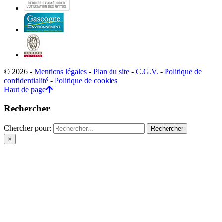
© 2026 -
Mentions légales
-
Plan du site
-
C.G.V.
-
Politique de
confidentialité
-
Politique de cookies
Haut de page
Rechercher
Chercher pour:
×