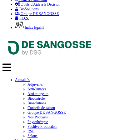
Outils d'Aide à la Décision
BioSolutions
Groupe DE SANGOSSE
F.D.S.
Index Egalité
Actualités
Adjuvants
Anti-limaces
Anti-rongeurs
Biocontrôle
Biosolutions
Conseils de saison
Groupe DE SANGOSSE
Nos Podcasts
Phytothérapie
Positive Production
RSE
Salons