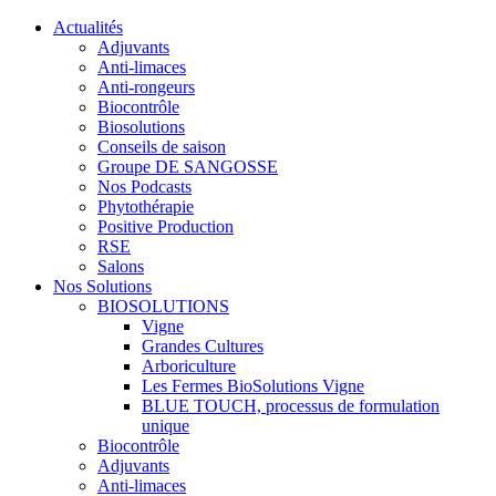
Actualités
Adjuvants
Anti-limaces
Anti-rongeurs
Biocontrôle
Biosolutions
Conseils de saison
Groupe DE SANGOSSE
Nos Podcasts
Phytothérapie
Positive Production
RSE
Salons
Nos Solutions
BIOSOLUTIONS
Vigne
Grandes Cultures
Arboriculture
Les Fermes BioSolutions Vigne
BLUE TOUCH, processus de formulation
unique
Biocontrôle
Adjuvants
Anti-limaces