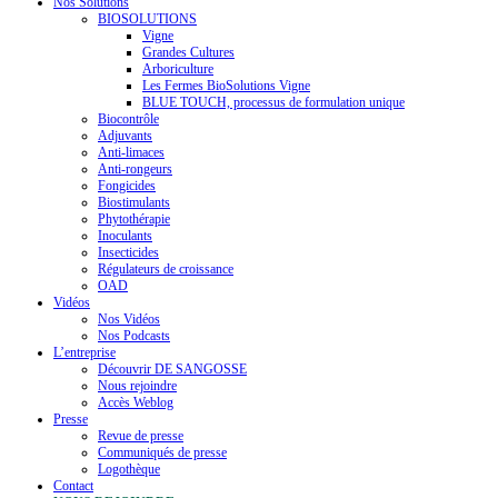
Nos Solutions
BIOSOLUTIONS
Vigne
Grandes Cultures
Arboriculture
Les Fermes BioSolutions Vigne
BLUE TOUCH, processus de formulation unique
Biocontrôle
Adjuvants
Anti-limaces
Anti-rongeurs
Fongicides
Biostimulants
Phytothérapie
Inoculants
Insecticides
Régulateurs de croissance
OAD
Vidéos
Nos Vidéos
Nos Podcasts
L’entreprise
Découvrir DE SANGOSSE
Nous rejoindre
Accès Weblog
Presse
Revue de presse
Communiqués de presse
Logothèque
Contact