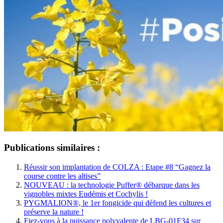
Publications similaires :
Réussir son implantation de COLZA : Etape #8 “Gagnez la
course contre les altises”
NOUVEAU : la technologie Puffer® débarque dans les
vignobles mixtes Eudémis et Cochylis !
PYGMALION®, le 1er fongicide qui défend les cultures et
préserve la nature !
Fiez-vous à la puissance polyvalente de LBG-01F34 sur