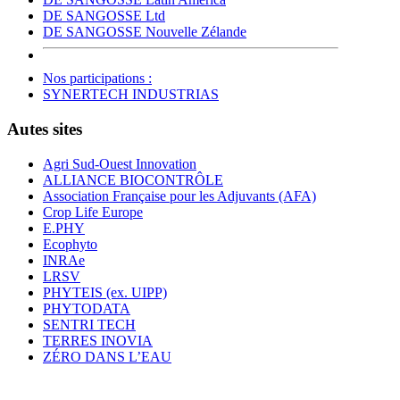
DE SANGOSSE Ltd
DE SANGOSSE Nouvelle Zélande
Nos participations :
SYNERTECH INDUSTRIAS
Autes sites
Agri Sud-Ouest Innovation
ALLIANCE BIOCONTRÔLE
Association Française pour les Adjuvants (AFA)
Crop Life Europe
E.PHY
Ecophyto
INRAe
LRSV
PHYTEIS (ex. UIPP)
PHYTODATA
SENTRI TECH
TERRES INOVIA
ZÉRO DANS L’EAU