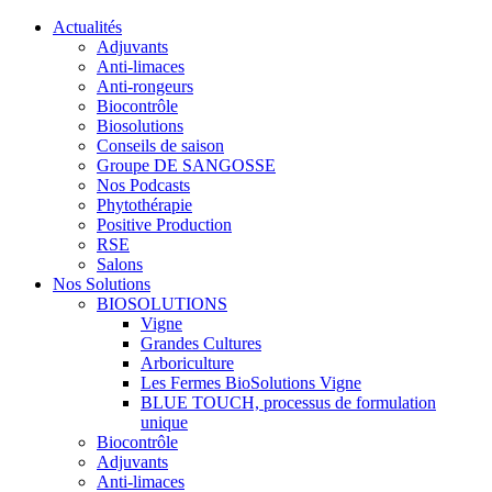
Actualités
Adjuvants
Anti-limaces
Anti-rongeurs
Biocontrôle
Biosolutions
Conseils de saison
Groupe DE SANGOSSE
Nos Podcasts
Phytothérapie
Positive Production
RSE
Salons
Nos Solutions
BIOSOLUTIONS
Vigne
Grandes Cultures
Arboriculture
Les Fermes BioSolutions Vigne
BLUE TOUCH, processus de formulation
unique
Biocontrôle
Adjuvants
Anti-limaces