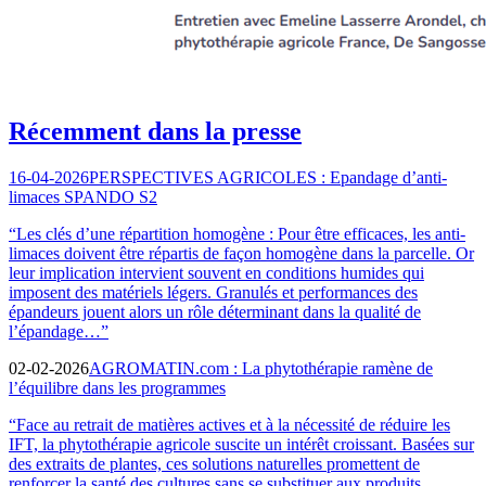
Récemment dans la presse
16-04-2026
PERSPECTIVES AGRICOLES : Epandage d’anti-
limaces SPANDO S2
“Les clés d’une répartition homogène : Pour être efficaces, les anti-
limaces doivent être répartis de façon homogène dans la parcelle. Or
leur implication intervient souvent en conditions humides qui
imposent des matériels légers. Granulés et performances des
épandeurs jouent alors un rôle déterminant dans la qualité de
l’épandage…”
02-02-2026
AGROMATIN.com : La phytothérapie ramène de
l’équilibre dans les programmes
“Face au retrait de matières actives et à la nécessité de réduire les
IFT, la phytothérapie agricole suscite un intérêt croissant. Basées sur
des extraits de plantes, ces solutions naturelles promettent de
renforcer la santé des cultures sans se substituer aux produits