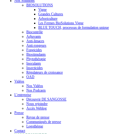
Nos Solutions
BIOSOLUTIONS
Vigne
Grandes Cultures
Arboriculture
Les Fermes BioSolutions Vigne
BLUE TOUCH, processus de formulation unique
Biocontrôle
Adjuvants
Anti-limaces
Anti-rongeurs
Fongicides
Biostimulants
Phytothérapie
Inoculants
Insecticides
Régulateurs de croissance
OAD
Vidéos
Nos Vidéos
Nos Podcasts
L’entreprise
Découvrir DE SANGOSSE
Nous rejoindre
Accès Weblog
Presse
Revue de presse
Communiqués de presse
Logothèque
Contact