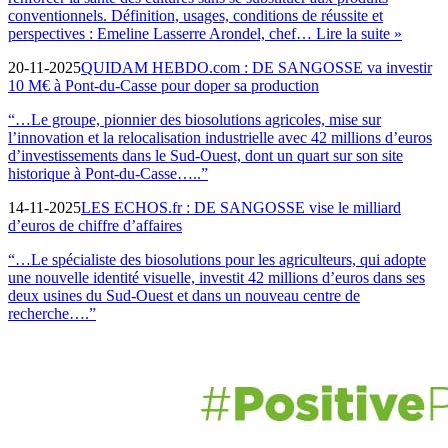
conventionnels. Définition, usages, conditions de réussite et
perspectives : Emeline Lasserre Arondel, chef
… Lire la suite »
20-11-2025
QUIDAM HEBDO.com : DE SANGOSSE va investir
10 M€ à Pont-du-Casse pour doper sa production
“…Le groupe, pionnier des biosolutions agricoles, mise sur
l’innovation et la relocalisation industrielle avec 42 millions d’euros
d’investissements dans le Sud-Ouest, dont un quart sur son site
historique à Pont-du-Casse…..”
14-11-2025
LES ECHOS.fr : DE SANGOSSE vise le milliard
d’euros de chiffre d’affaires
“…Le spécialiste des biosolutions pour les agriculteurs, qui adopte
une nouvelle identité visuelle, investit 42 millions d’euros dans ses
deux usines du Sud-Ouest et dans un nouveau centre de
recherche….”