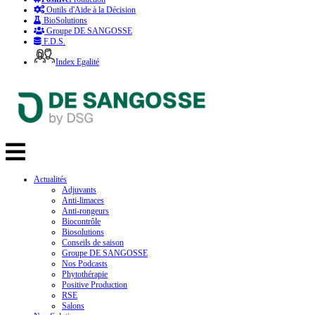
Outils d'Aide à la Décision
BioSolutions
Groupe DE SANGOSSE
F.D.S.
Index Egalité
Actualités
Adjuvants
Anti-limaces
Anti-rongeurs
Biocontrôle
Biosolutions
Conseils de saison
Groupe DE SANGOSSE
Nos Podcasts
Phytothérapie
Positive Production
RSE
Salons