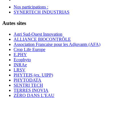
Nos participations :
SYNERTECH INDUSTRIAS
Autes sites
Agri Sud-Ouest Innovation
ALLIANCE BIOCONTRÔLE
Association Française pour les Adjuvants (AFA)
Crop Life Europe
E.PHY
Ecophyto
INRAe
LRSV
PHYTEIS (ex. UIPP)
PHYTODATA
SENTRI TECH
TERRES INOVIA
ZÉRO DANS L’EAU