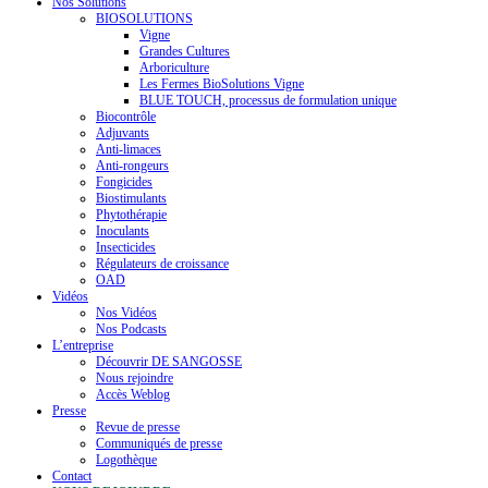
Nos Solutions
BIOSOLUTIONS
Vigne
Grandes Cultures
Arboriculture
Les Fermes BioSolutions Vigne
BLUE TOUCH, processus de formulation unique
Biocontrôle
Adjuvants
Anti-limaces
Anti-rongeurs
Fongicides
Biostimulants
Phytothérapie
Inoculants
Insecticides
Régulateurs de croissance
OAD
Vidéos
Nos Vidéos
Nos Podcasts
L’entreprise
Découvrir DE SANGOSSE
Nous rejoindre
Accès Weblog
Presse
Revue de presse
Communiqués de presse
Logothèque
Contact