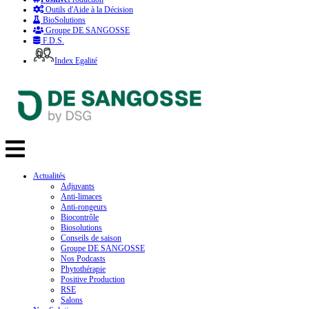
Outils d'Aide à la Décision
BioSolutions
Groupe DE SANGOSSE
F.D.S.
Index Egalité
Actualités
Adjuvants
Anti-limaces
Anti-rongeurs
Biocontrôle
Biosolutions
Conseils de saison
Groupe DE SANGOSSE
Nos Podcasts
Phytothérapie
Positive Production
RSE
Salons