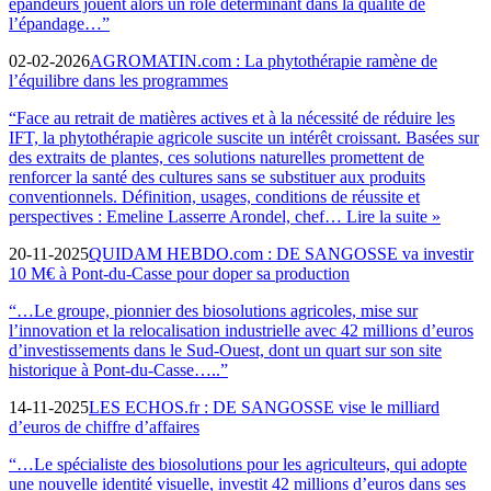
épandeurs jouent alors un rôle déterminant dans la qualité de
l’épandage…”
02-02-2026
AGROMATIN.com : La phytothérapie ramène de
l’équilibre dans les programmes
“Face au retrait de matières actives et à la nécessité de réduire les
IFT, la phytothérapie agricole suscite un intérêt croissant. Basées sur
des extraits de plantes, ces solutions naturelles promettent de
renforcer la santé des cultures sans se substituer aux produits
conventionnels. Définition, usages, conditions de réussite et
perspectives : Emeline Lasserre Arondel, chef
… Lire la suite »
20-11-2025
QUIDAM HEBDO.com : DE SANGOSSE va investir
10 M€ à Pont-du-Casse pour doper sa production
“…Le groupe, pionnier des biosolutions agricoles, mise sur
l’innovation et la relocalisation industrielle avec 42 millions d’euros
d’investissements dans le Sud-Ouest, dont un quart sur son site
historique à Pont-du-Casse…..”
14-11-2025
LES ECHOS.fr : DE SANGOSSE vise le milliard
d’euros de chiffre d’affaires
“…Le spécialiste des biosolutions pour les agriculteurs, qui adopte
une nouvelle identité visuelle, investit 42 millions d’euros dans ses