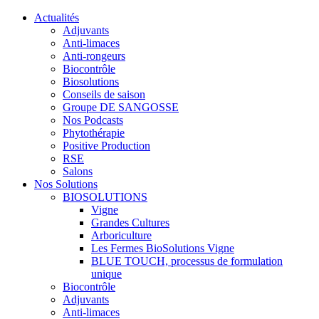
Actualités
Adjuvants
Anti-limaces
Anti-rongeurs
Biocontrôle
Biosolutions
Conseils de saison
Groupe DE SANGOSSE
Nos Podcasts
Phytothérapie
Positive Production
RSE
Salons
Nos Solutions
BIOSOLUTIONS
Vigne
Grandes Cultures
Arboriculture
Les Fermes BioSolutions Vigne
BLUE TOUCH, processus de formulation
unique
Biocontrôle
Adjuvants
Anti-limaces