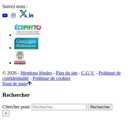
Suivez nous :
© 2026 -
Mentions légales
-
Plan du site
-
C.G.V.
-
Politique de
confidentialité
-
Politique de cookies
Haut de page
Rechercher
Chercher pour:
×