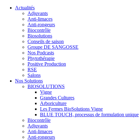
Actualités
Adjuvants
Anti-limaces
Anti-rongeurs
Biocontrôle
Biosolutions
Conseils de saison
Groupe DE SANGOSSE
Nos Podcasts
Phytothérapie
Positive Production
RSE
Salons
Nos Solutions
BIOSOLUTIONS
Vigne
Grandes Cultures
Arboriculture
Les Fermes BioSolutions Vigne
BLUE TOUCH, processus de formulation unique
Biocontrôle
Adjuvants
Anti-limaces
Anti-rongeurs