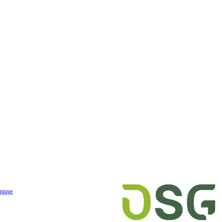
nique