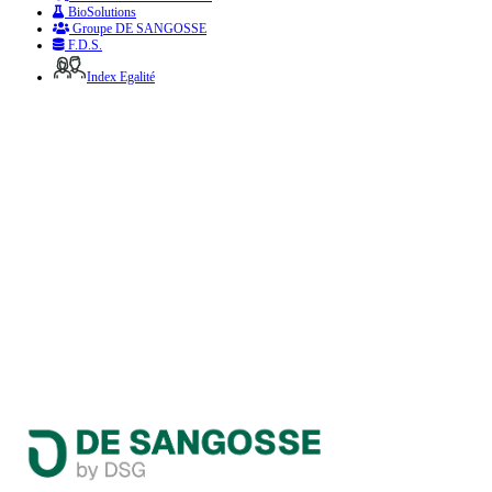
BioSolutions
Groupe DE SANGOSSE
F.D.S.
Index Egalité