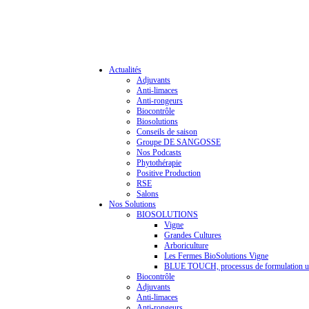
Actualités
Adjuvants
Anti-limaces
Anti-rongeurs
Biocontrôle
Biosolutions
Conseils de saison
Groupe DE SANGOSSE
Nos Podcasts
Phytothérapie
Positive Production
RSE
Salons
Nos Solutions
BIOSOLUTIONS
Vigne
Grandes Cultures
Arboriculture
Les Fermes BioSolutions Vigne
BLUE TOUCH, processus de formulation u
Biocontrôle
Adjuvants
Anti-limaces
Anti-rongeurs