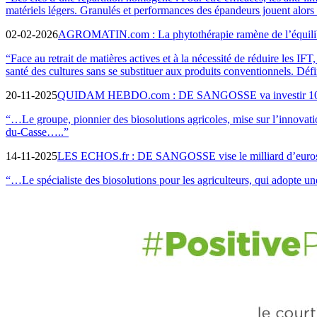
matériels légers. Granulés et performances des épandeurs jouent alors
02-02-2026
AGROMATIN.com : La phytothérapie ramène de l’équili
“Face au retrait de matières actives et à la nécessité de réduire les IFT
santé des cultures sans se substituer aux produits conventionnels. Défi
20-11-2025
QUIDAM HEBDO.com : DE SANGOSSE va investir 10 M€ 
“…Le groupe, pionnier des biosolutions agricoles, mise sur l’innovation
du-Casse…..”
14-11-2025
LES ECHOS.fr : DE SANGOSSE vise le milliard d’euros d
“…Le spécialiste des biosolutions pour les agriculteurs, qui adopte u