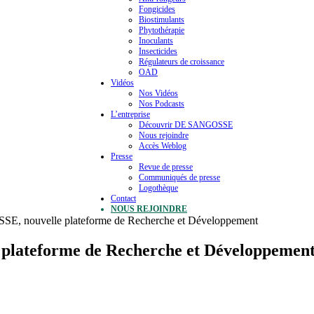
Fongicides
Biostimulants
Phytothérapie
Inoculants
Insecticides
Régulateurs de croissance
OAD
Vidéos
Nos Vidéos
Nos Podcasts
L’entreprise
Découvrir DE SANGOSSE
Nous rejoindre
Accès Weblog
Presse
Revue de presse
Communiqués de presse
Logothèque
Contact
NOUS REJOINDRE
 nouvelle plateforme de Recherche et Développement
lateforme de Recherche et Développemen