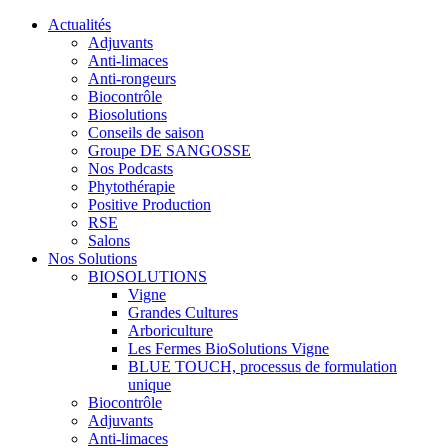
Actualités
Adjuvants
Anti-limaces
Anti-rongeurs
Biocontrôle
Biosolutions
Conseils de saison
Groupe DE SANGOSSE
Nos Podcasts
Phytothérapie
Positive Production
RSE
Salons
Nos Solutions
BIOSOLUTIONS
Vigne
Grandes Cultures
Arboriculture
Les Fermes BioSolutions Vigne
BLUE TOUCH, processus de formulation
unique
Biocontrôle
Adjuvants
Anti-limaces