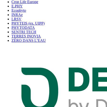
Crop Life Europe
E.PHY
Ecophyto
INRAe
LRSV
PHYTEIS (ex. UIPP)
PHYTODATA
SENTRI TECH
TERRES INOVIA
ZÉRO DANS L’EAU