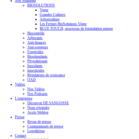
Nos Solutions
BIOSOLUTIONS
Vigne
Grandes Cultures
Arboriculture
Les Fermes BioSolutions Vigne
BLUE TOUCH, processus de formulation unique
Biocontrôle
Adjuvants
Anti-limaces
Anti-rongeurs
Fongicides
Biostimulants
Phytothérapie
Inoculants
Insecticides
Régulateurs de croissance
OAD
Vidéos
Nos Vidéos
Nos Podcasts
L’entreprise
Découvrir DE SANGOSSE
Nous rejoindre
Accès Weblog
Presse
Revue de presse
Communiqués de presse
Logothèque
Contact