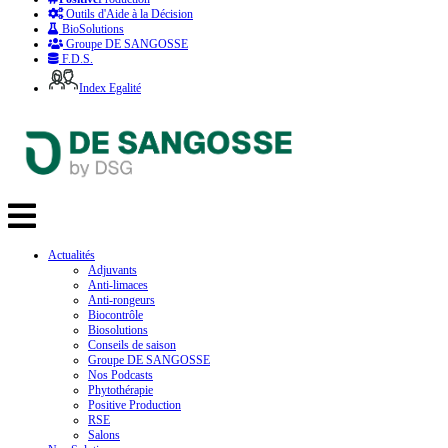
Outils d'Aide à la Décision
BioSolutions
Groupe DE SANGOSSE
F.D.S.
Index Egalité
Actualités
Adjuvants
Anti-limaces
Anti-rongeurs
Biocontrôle
Biosolutions
Conseils de saison
Groupe DE SANGOSSE
Nos Podcasts
Phytothérapie
Positive Production
RSE
Salons