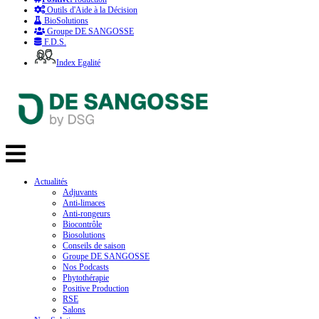
Outils d'Aide à la Décision
BioSolutions
Groupe DE SANGOSSE
F.D.S.
Index Egalité
Actualités
Adjuvants
Anti-limaces
Anti-rongeurs
Biocontrôle
Biosolutions
Conseils de saison
Groupe DE SANGOSSE
Nos Podcasts
Phytothérapie
Positive Production
RSE
Salons