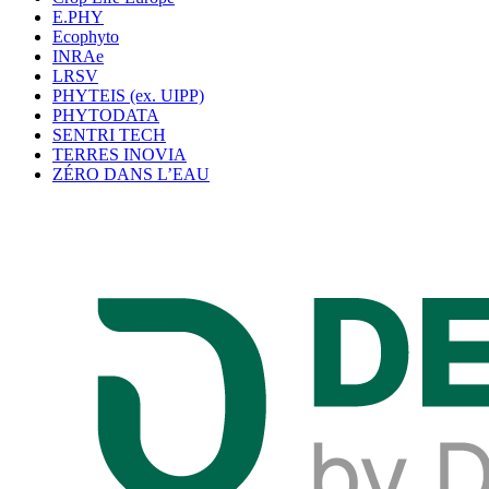
E.PHY
Ecophyto
INRAe
LRSV
PHYTEIS (ex. UIPP)
PHYTODATA
SENTRI TECH
TERRES INOVIA
ZÉRO DANS L’EAU