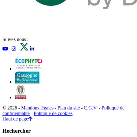
Suivez nous :
© 2026 -
Mentions légales
-
Plan du site
-
C.G.V.
-
Politique de
confidentialité
-
Politique de cookies
Haut de page
Rechercher