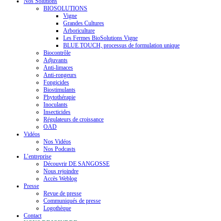
Nos Solutions
BIOSOLUTIONS
Vigne
Grandes Cultures
Arboriculture
Les Fermes BioSolutions Vigne
BLUE TOUCH, processus de formulation unique
Biocontrôle
Adjuvants
Anti-limaces
Anti-rongeurs
Fongicides
Biostimulants
Phytothérapie
Inoculants
Insecticides
Régulateurs de croissance
OAD
Vidéos
Nos Vidéos
Nos Podcasts
L’entreprise
Découvrir DE SANGOSSE
Nous rejoindre
Accès Weblog
Presse
Revue de presse
Communiqués de presse
Logothèque
Contact