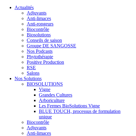
Actualités
Adjuvants
Anti-limaces
Anti-rongeurs
Biocontrôle
Biosolutions
Conseils de saison
Groupe DE SANGOSSE
Nos Podcasts
Phytothérapie
Positive Production
RSE
Salons
Nos Solutions
BIOSOLUTIONS
Vigne
Grandes Cultures
Arboriculture
Les Fermes BioSolutions Vigne
BLUE TOUCH, processus de formulation
unique
Biocontrôle
Adjuvants
Anti-limaces