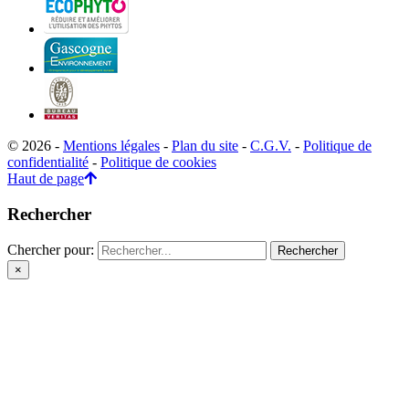
© 2026 -
Mentions légales
-
Plan du site
-
C.G.V.
-
Politique de
confidentialité
-
Politique de cookies
Haut de page
Rechercher
Chercher pour:
×