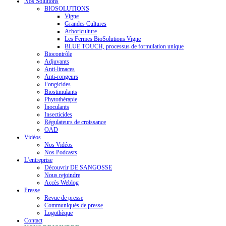
Nos Solutions
BIOSOLUTIONS
Vigne
Grandes Cultures
Arboriculture
Les Fermes BioSolutions Vigne
BLUE TOUCH, processus de formulation unique
Biocontrôle
Adjuvants
Anti-limaces
Anti-rongeurs
Fongicides
Biostimulants
Phytothérapie
Inoculants
Insecticides
Régulateurs de croissance
OAD
Vidéos
Nos Vidéos
Nos Podcasts
L’entreprise
Découvrir DE SANGOSSE
Nous rejoindre
Accès Weblog
Presse
Revue de presse
Communiqués de presse
Logothèque
Contact