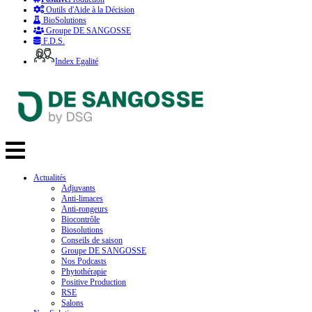
Outils d'Aide à la Décision
BioSolutions
Groupe DE SANGOSSE
F.D.S.
Index Egalité
Actualités
Adjuvants
Anti-limaces
Anti-rongeurs
Biocontrôle
Biosolutions
Conseils de saison
Groupe DE SANGOSSE
Nos Podcasts
Phytothérapie
Positive Production
RSE
Salons