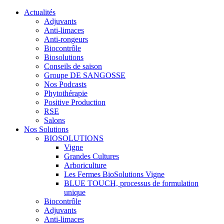
Actualités
Adjuvants
Anti-limaces
Anti-rongeurs
Biocontrôle
Biosolutions
Conseils de saison
Groupe DE SANGOSSE
Nos Podcasts
Phytothérapie
Positive Production
RSE
Salons
Nos Solutions
BIOSOLUTIONS
Vigne
Grandes Cultures
Arboriculture
Les Fermes BioSolutions Vigne
BLUE TOUCH, processus de formulation
unique
Biocontrôle
Adjuvants
Anti-limaces