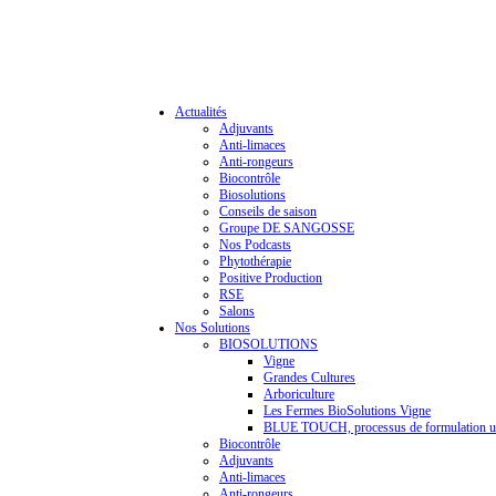
Actualités
Adjuvants
Anti-limaces
Anti-rongeurs
Biocontrôle
Biosolutions
Conseils de saison
Groupe DE SANGOSSE
Nos Podcasts
Phytothérapie
Positive Production
RSE
Salons
Nos Solutions
BIOSOLUTIONS
Vigne
Grandes Cultures
Arboriculture
Les Fermes BioSolutions Vigne
BLUE TOUCH, processus de formulation u
Biocontrôle
Adjuvants
Anti-limaces
Anti-rongeurs