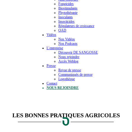
Fongicides
Biostimulants
Phytothérapie
Inoculants
Insecticides
Régulateurs de croissance
OAD
Vidéos
Nos Vidéos
Nos Podcasts
L’entreprise
Découvrir DE SANGOSSE
Nous rejoindre
Accès Weblog
Presse
Revue de presse
Communiqués de presse
Logothèque
Contact
NOUS REJOINDRE
LES BONNES PRATIQUES AGRICOLES