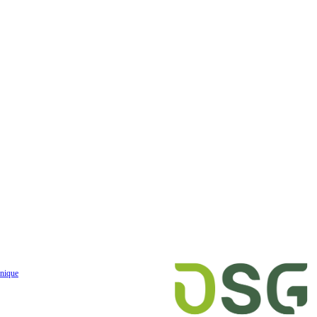
nique