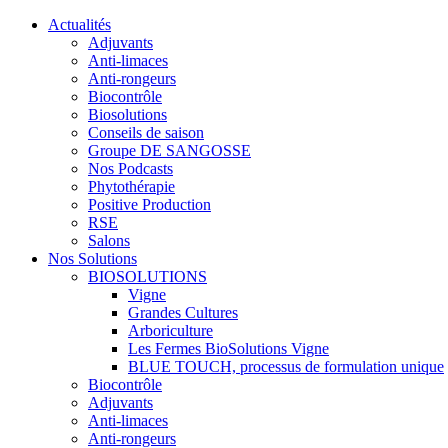
Actualités
Adjuvants
Anti-limaces
Anti-rongeurs
Biocontrôle
Biosolutions
Conseils de saison
Groupe DE SANGOSSE
Nos Podcasts
Phytothérapie
Positive Production
RSE
Salons
Nos Solutions
BIOSOLUTIONS
Vigne
Grandes Cultures
Arboriculture
Les Fermes BioSolutions Vigne
BLUE TOUCH, processus de formulation unique
Biocontrôle
Adjuvants
Anti-limaces
Anti-rongeurs