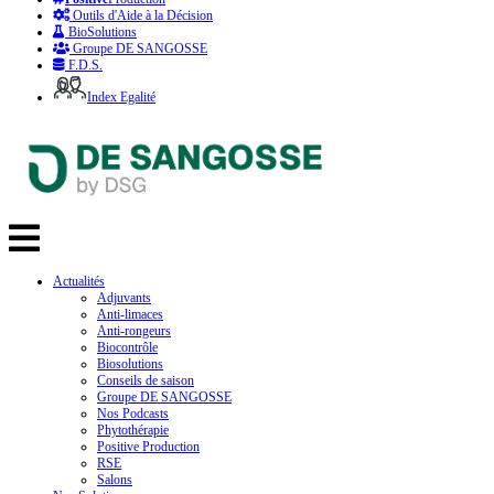
Outils d'Aide à la Décision
BioSolutions
Groupe DE SANGOSSE
F.D.S.
Index Egalité
Actualités
Adjuvants
Anti-limaces
Anti-rongeurs
Biocontrôle
Biosolutions
Conseils de saison
Groupe DE SANGOSSE
Nos Podcasts
Phytothérapie
Positive Production
RSE
Salons