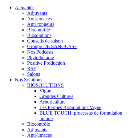
Actualités
Adjuvants
Anti-limaces
Anti-rongeurs
Biocontrôle
Biosolutions
Conseils de saison
Groupe DE SANGOSSE
Nos Podcasts
Phytothérapie
Positive Production
RSE
Salons
Nos Solutions
BIOSOLUTIONS
Vigne
Grandes Cultures
Arboriculture
Les Fermes BioSolutions Vigne
BLUE TOUCH, processus de formulation
unique
Biocontrôle
Adjuvants
Anti-limaces