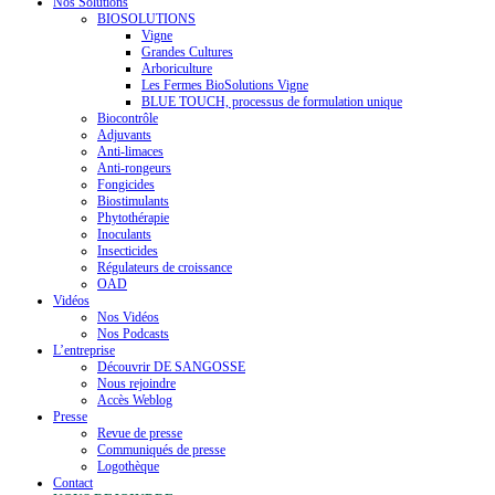
Nos Solutions
BIOSOLUTIONS
Vigne
Grandes Cultures
Arboriculture
Les Fermes BioSolutions Vigne
BLUE TOUCH, processus de formulation unique
Biocontrôle
Adjuvants
Anti-limaces
Anti-rongeurs
Fongicides
Biostimulants
Phytothérapie
Inoculants
Insecticides
Régulateurs de croissance
OAD
Vidéos
Nos Vidéos
Nos Podcasts
L’entreprise
Découvrir DE SANGOSSE
Nous rejoindre
Accès Weblog
Presse
Revue de presse
Communiqués de presse
Logothèque
Contact