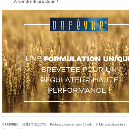
A vendredi prochain !
ORFEVRE®
– AMM N°2200756 – Prohexadione-calcium 50 g/L – ® Marque déposée et