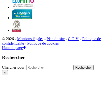
© 2026 -
Mentions légales
-
Plan du site
-
C.G.V.
-
Politique de
confidentialité
-
Politique de cookies
Haut de page
Rechercher
Chercher pour:
×