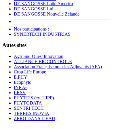
DE SANGOSSE Latin América
DE SANGOSSE Ltd
DE SANGOSSE Nouvelle Zélande
Nos participations :
SYNERTECH INDUSTRIAS
Autes sites
Agri Sud-Ouest Innovation
ALLIANCE BIOCONTRÔLE
Association Française pour les Adjuvants (AFA)
Crop Life Europe
E.PHY
Ecophyto
INRAe
LRSV
PHYTEIS (ex. UIPP)
PHYTODATA
SENTRI TECH
TERRES INOVIA
ZÉRO DANS L’EAU