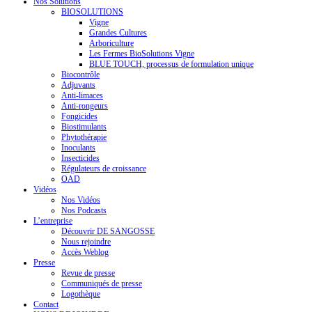
Nos Solutions
BIOSOLUTIONS
Vigne
Grandes Cultures
Arboriculture
Les Fermes BioSolutions Vigne
BLUE TOUCH, processus de formulation unique
Biocontrôle
Adjuvants
Anti-limaces
Anti-rongeurs
Fongicides
Biostimulants
Phytothérapie
Inoculants
Insecticides
Régulateurs de croissance
OAD
Vidéos
Nos Vidéos
Nos Podcasts
L’entreprise
Découvrir DE SANGOSSE
Nous rejoindre
Accès Weblog
Presse
Revue de presse
Communiqués de presse
Logothèque
Contact