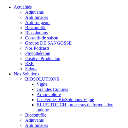
Actualités
Adjuvants
Anti-limaces
Anti-rongeurs
Biocontrôle
Biosolutions
Conseils de saison
Groupe DE SANGOSSE
Nos Podcasts
Phytothérapie
Positive Production
RSE
Salons
Nos Solutions
BIOSOLUTIONS
Vigne
Grandes Cultures
Arboriculture
Les Fermes BioSolutions Vigne
BLUE TOUCH, processus de formulation
unique
Biocontrôle
Adjuvants
Anti-limaces