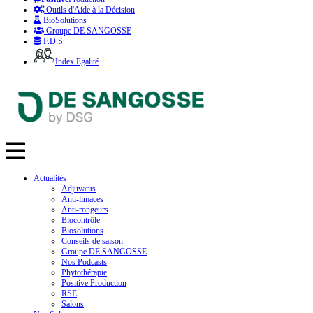
Outils d'Aide à la Décision
BioSolutions
Groupe DE SANGOSSE
F.D.S.
Index Egalité
Actualités
Adjuvants
Anti-limaces
Anti-rongeurs
Biocontrôle
Biosolutions
Conseils de saison
Groupe DE SANGOSSE
Nos Podcasts
Phytothérapie
Positive Production
RSE
Salons