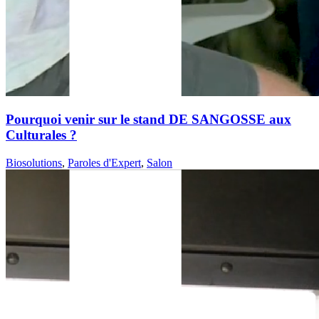
Pourquoi venir sur le stand DE SANGOSSE aux
Culturales ?
Biosolutions
,
Paroles d'Expert
,
Salon