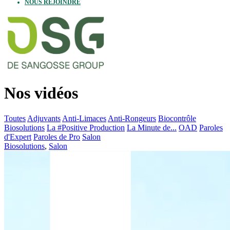
NOUS REJOINDRE
Nos vidéos
Toutes
Adjuvants
Anti-Limaces
Anti-Rongeurs
Biocontrôle
Biosolutions
La #Positive Production
La Minute de...
OAD
Paroles
d'Expert
Paroles de Pro
Salon
Biosolutions
,
Salon