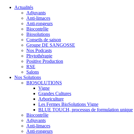
Actualités
Adjuvants
Anti-limaces
Anti-rongeurs
Biocontrôle
Biosolutions
Conseils de saison
Groupe DE SANGOSSE
Nos Podcasts
Phytothérapie
Positive Production
RSE
Salons
Nos Solutions
BIOSOLUTIONS
Vigne
Grandes Cultures
Arboriculture
Les Fermes BioSolutions Vigne
BLUE TOUCH, processus de formulation unique
Biocontrôle
Adjuvants
Anti-limaces
Anti-rongeurs