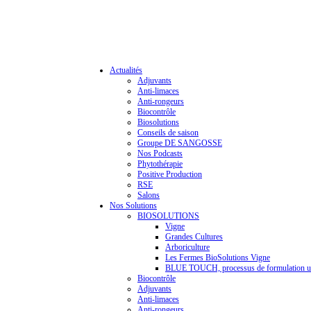
Actualités
Adjuvants
Anti-limaces
Anti-rongeurs
Biocontrôle
Biosolutions
Conseils de saison
Groupe DE SANGOSSE
Nos Podcasts
Phytothérapie
Positive Production
RSE
Salons
Nos Solutions
BIOSOLUTIONS
Vigne
Grandes Cultures
Arboriculture
Les Fermes BioSolutions Vigne
BLUE TOUCH, processus de formulation u
Biocontrôle
Adjuvants
Anti-limaces
Anti-rongeurs