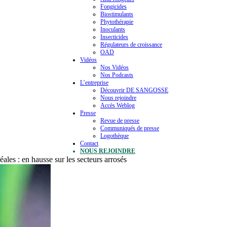
Fongicides
Biostimulants
Phytothérapie
Inoculants
Insecticides
Régulateurs de croissance
OAD
Vidéos
Nos Vidéos
Nos Podcasts
L’entreprise
Découvrir DE SANGOSSE
Nous rejoindre
Accès Weblog
Presse
Revue de presse
Communiqués de presse
Logothèque
Contact
NOUS REJOINDRE
éales : en hausse sur les secteurs arrosés