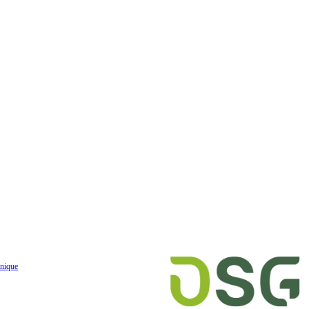
nique