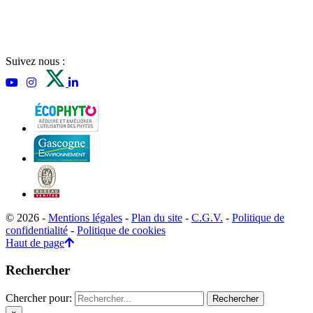
Suivez nous :
© 2026 -
Mentions légales
-
Plan du site
-
C.G.V.
-
Politique de
confidentialité
-
Politique de cookies
Haut de page
Rechercher
Chercher pour: