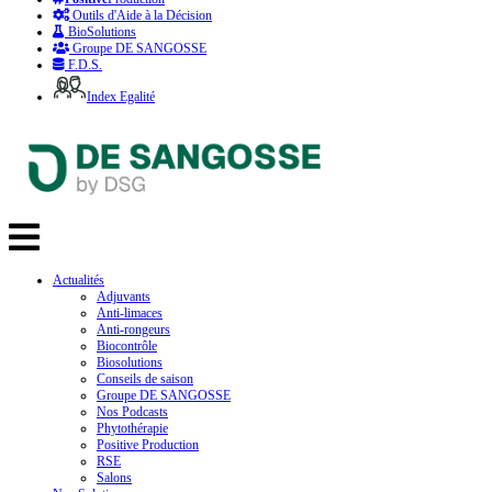
Outils d'Aide à la Décision
BioSolutions
Groupe DE SANGOSSE
F.D.S.
Index Egalité
Actualités
Adjuvants
Anti-limaces
Anti-rongeurs
Biocontrôle
Biosolutions
Conseils de saison
Groupe DE SANGOSSE
Nos Podcasts
Phytothérapie
Positive Production
RSE
Salons