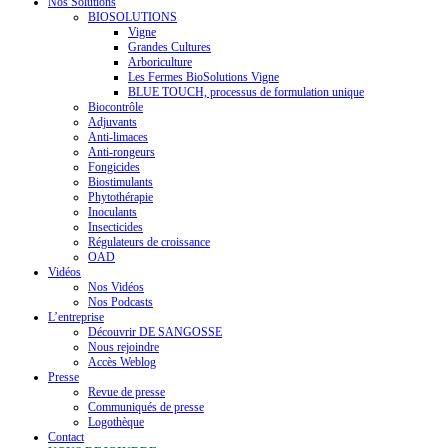
Nos Solutions
BIOSOLUTIONS
Vigne
Grandes Cultures
Arboriculture
Les Fermes BioSolutions Vigne
BLUE TOUCH, processus de formulation unique
Biocontrôle
Adjuvants
Anti-limaces
Anti-rongeurs
Fongicides
Biostimulants
Phytothérapie
Inoculants
Insecticides
Régulateurs de croissance
OAD
Vidéos
Nos Vidéos
Nos Podcasts
L’entreprise
Découvrir DE SANGOSSE
Nous rejoindre
Accès Weblog
Presse
Revue de presse
Communiqués de presse
Logothèque
Contact