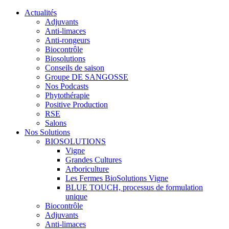
Actualités
Adjuvants
Anti-limaces
Anti-rongeurs
Biocontrôle
Biosolutions
Conseils de saison
Groupe DE SANGOSSE
Nos Podcasts
Phytothérapie
Positive Production
RSE
Salons
Nos Solutions
BIOSOLUTIONS
Vigne
Grandes Cultures
Arboriculture
Les Fermes BioSolutions Vigne
BLUE TOUCH, processus de formulation
unique
Biocontrôle
Adjuvants
Anti-limaces