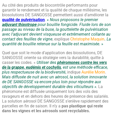
Au côté des produits de biocontrôle performants pour
garantir le rendement et la qualité de chaque millésime, les
biosolutions DE SANGOSSE permettent aussi d’améliorer la
qualité de pulvérisation
.
«
Nous proposons le premier
adjuvant thixotrope
pour bouillie fongicide. Fluide lors de son
passage au niveau de la buse, la gouttelette de pulvérisation
avec l’adjuvant devient visqueuse et extrêmement collante au
contact des feuilles de vigne
, explique
Christophe Maquin
.
La
quantité de bouillie retenue sur la feuille est maximisée.
»
Quel que soit le mode d’application des biosolutions, DE
SANGOSSE oriente sa stratégie vers la durabilité, quitte à
casser les codes. «
Utiliser des
phéromones contre les vers
de la grappe, eudémis et cochylis
, est une méthode efficace,
plus respectueuse de la biodiversité
,
indique
Aurélie Morin
.
Mais diffusée de nuit avec un aérosol, la solution innovante
de DE SANGOSSE va encore plus loin pour répondre aux
objectifs de développement durable des viticulteurs »
.
La
phéromone est diffusée uniquement lors des vols des
ravageurs et en dehors des heures de présence des salariés.
La solution aérosol DE SANGOSSE s’enlève rapidement des
parcelles en fin de saison. Il n’y a
pas plastique qui reste
dans les vignes et les aérosols sont recyclables.