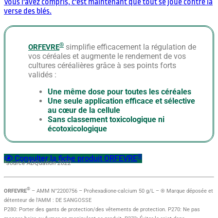
Vous l'avez compris, c'est maintenant que tout se joue contre la
verse des blés.
®
simplifie efficacement la régulation de
ORFEVRE
vos céréales et augmente le rendement de vos
cultures céréalières grâce à ses points forts
validés :
Une même dose pour toutes les céréales
Une seule application efficace et sélective
au cœur de la cellule
Sans classement toxicologique ni
écotoxicologique
®
Consulter la fiche produit ORFEVRE
*source ADQuation 2022
®
ORFEVRE
– AMM N°2200756 – Prohexadione-calcium 50 g/L – ® Marque déposée et
détenteur de l’AMM : DE SANGOSSE
P280: Porter des gants de protection/des vêtements de protection. P270: Ne pas