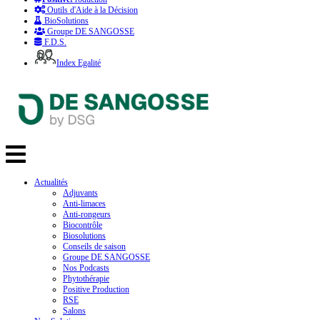
Outils d'Aide à la Décision
BioSolutions
Groupe DE SANGOSSE
F.D.S.
Index Egalité
Actualités
Adjuvants
Anti-limaces
Anti-rongeurs
Biocontrôle
Biosolutions
Conseils de saison
Groupe DE SANGOSSE
Nos Podcasts
Phytothérapie
Positive Production
RSE
Salons