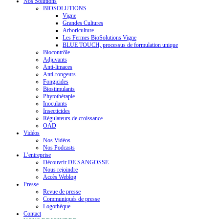
Nos Solutions
BIOSOLUTIONS
Vigne
Grandes Cultures
Arboriculture
Les Fermes BioSolutions Vigne
BLUE TOUCH, processus de formulation unique
Biocontrôle
Adjuvants
Anti-limaces
Anti-rongeurs
Fongicides
Biostimulants
Phytothérapie
Inoculants
Insecticides
Régulateurs de croissance
OAD
Vidéos
Nos Vidéos
Nos Podcasts
L’entreprise
Découvrir DE SANGOSSE
Nous rejoindre
Accès Weblog
Presse
Revue de presse
Communiqués de presse
Logothèque
Contact