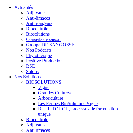
Actualités
Adjuvants
Anti-limaces
Anti-rongeurs
Biocontrôle
Biosolutions
Conseils de saison
Groupe DE SANGOSSE
Nos Podcasts
Phytothérapie
Positive Production
RSE
Salons
Nos Solutions
BIOSOLUTIONS
Vigne
Grandes Cultures
Arboriculture
Les Fermes BioSolutions Vigne
BLUE TOUCH, processus de formulation
unique
Biocontrôle
Adjuvants
Anti-limaces