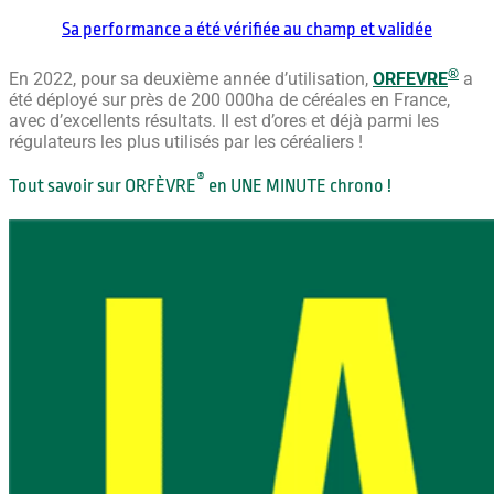
Sa performance a été vérifiée au champ et validée
®
En 2022, pour sa deuxième année d’utilisation,
ORFEVRE
a
été déployé sur près de 200 000ha de céréales en France,
avec d’excellents résultats. Il est d’ores et déjà parmi les
régulateurs les plus utilisés par les céréaliers !
®
Tout savoir sur ORFÈVRE
en UNE MINUTE chrono !