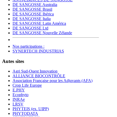
DE SANGOSSE Australia
DE SANGOSSE Brasil
DE SANGOSSE Ibérica
DE SANGOSSE Italia
DE SANGOSSE Latin América
DE SANGOSSE Ltd
DE SANGOSSE Nouvelle Zélande
Nos participations :
SYNERTECH INDUSTRIAS
Autes sites
Agri Sud-Ouest Innovation
ALLIANCE BIOCONTRÔLE
Association Française pour les Adjuvants (AFA)
Crop Life Europe
E.PHY
Ecophyto
INRAe
LRSV
PHYTEIS (ex. UIPP)
PHYTODATA