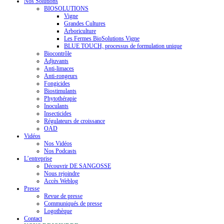
Nos Solutions
BIOSOLUTIONS
Vigne
Grandes Cultures
Arboriculture
Les Fermes BioSolutions Vigne
BLUE TOUCH, processus de formulation unique
Biocontrôle
Adjuvants
Anti-limaces
Anti-rongeurs
Fongicides
Biostimulants
Phytothérapie
Inoculants
Insecticides
Régulateurs de croissance
OAD
Vidéos
Nos Vidéos
Nos Podcasts
L’entreprise
Découvrir DE SANGOSSE
Nous rejoindre
Accès Weblog
Presse
Revue de presse
Communiqués de presse
Logothèque
Contact