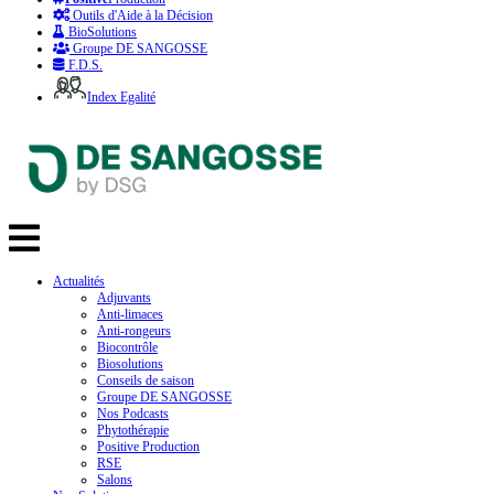
Outils d'Aide à la Décision
BioSolutions
Groupe DE SANGOSSE
F.D.S.
Index Egalité
Actualités
Adjuvants
Anti-limaces
Anti-rongeurs
Biocontrôle
Biosolutions
Conseils de saison
Groupe DE SANGOSSE
Nos Podcasts
Phytothérapie
Positive Production
RSE
Salons