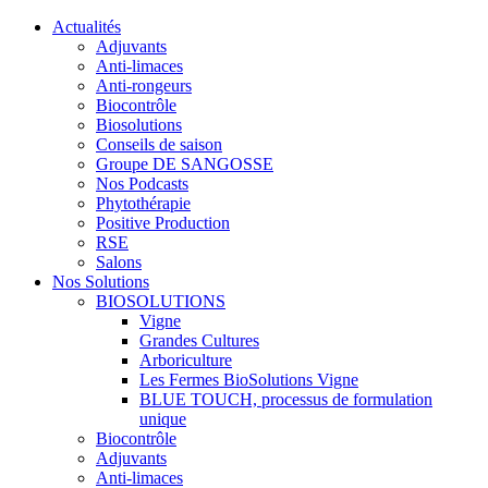
Actualités
Adjuvants
Anti-limaces
Anti-rongeurs
Biocontrôle
Biosolutions
Conseils de saison
Groupe DE SANGOSSE
Nos Podcasts
Phytothérapie
Positive Production
RSE
Salons
Nos Solutions
BIOSOLUTIONS
Vigne
Grandes Cultures
Arboriculture
Les Fermes BioSolutions Vigne
BLUE TOUCH, processus de formulation
unique
Biocontrôle
Adjuvants
Anti-limaces