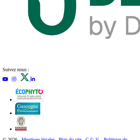
Suivez nous :
© 2026 -
Mentions légales
-
Plan du site
-
C.G.V.
-
Politique de