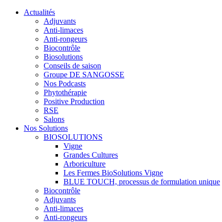
Actualités
Adjuvants
Anti-limaces
Anti-rongeurs
Biocontrôle
Biosolutions
Conseils de saison
Groupe DE SANGOSSE
Nos Podcasts
Phytothérapie
Positive Production
RSE
Salons
Nos Solutions
BIOSOLUTIONS
Vigne
Grandes Cultures
Arboriculture
Les Fermes BioSolutions Vigne
BLUE TOUCH, processus de formulation unique
Biocontrôle
Adjuvants
Anti-limaces
Anti-rongeurs