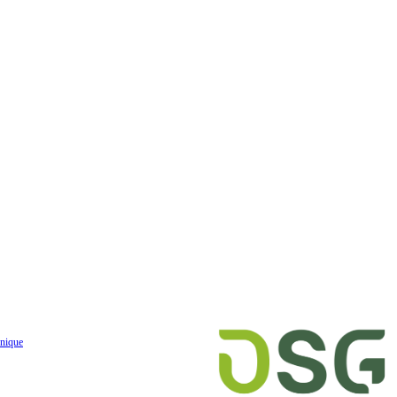
nique