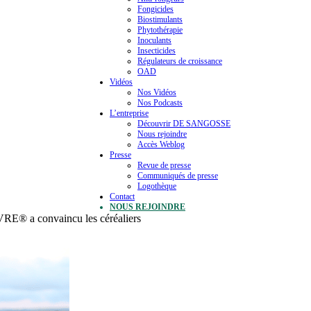
Fongicides
Biostimulants
Phytothérapie
Inoculants
Insecticides
Régulateurs de croissance
OAD
Vidéos
Nos Vidéos
Nos Podcasts
L’entreprise
Découvrir DE SANGOSSE
Nous rejoindre
Accès Weblog
Presse
Revue de presse
Communiqués de presse
Logothèque
Contact
NOUS REJOINDRE
RE® a convaincu les céréaliers