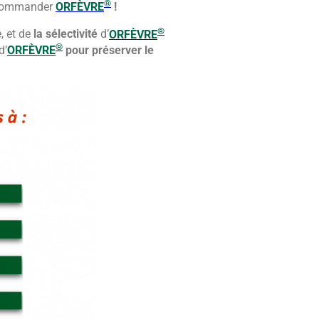
®
recommander
ORFÈVRE
!
®
, et de
la sélectivité
d’
ORFÈVRE
®
d’
ORFÈVRE
pour
préserver le