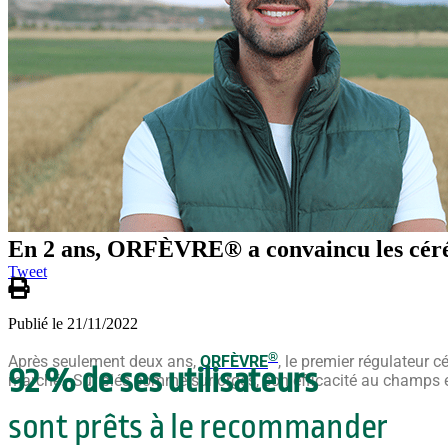
En 2 ans, ORFÈVRE® a convaincu les céré
Tweet
Publié le 21/11/2022
®
Après seulement deux ans,
ORFÈVRE
, le premier régulateur 
92 % de ses utilisateurs
marché. Sur blés comme sur orges, son efficacité au champs et
sont prêts à le recommander