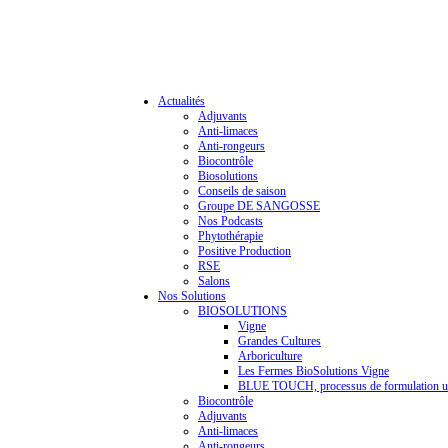
Actualités
Adjuvants
Anti-limaces
Anti-rongeurs
Biocontrôle
Biosolutions
Conseils de saison
Groupe DE SANGOSSE
Nos Podcasts
Phytothérapie
Positive Production
RSE
Salons
Nos Solutions
BIOSOLUTIONS
Vigne
Grandes Cultures
Arboriculture
Les Fermes BioSolutions Vigne
BLUE TOUCH, processus de formulation u
Biocontrôle
Adjuvants
Anti-limaces
Anti-rongeurs