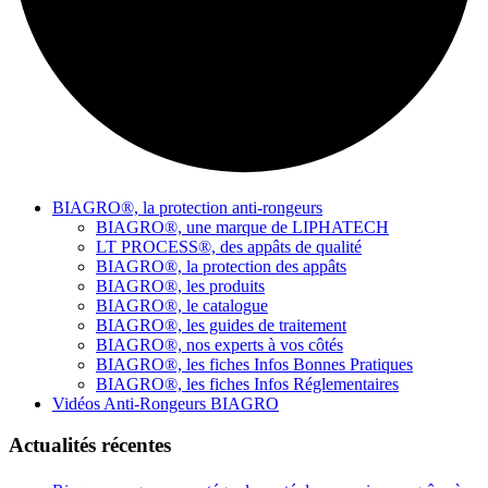
BIAGRO®, la protection anti-rongeurs
BIAGRO®, une marque de LIPHATECH
LT PROCESS®, des appâts de qualité
BIAGRO®, la protection des appâts
BIAGRO®, les produits
BIAGRO®, le catalogue
BIAGRO®, les guides de traitement
BIAGRO®, nos experts à vos côtés
BIAGRO®, les fiches Infos Bonnes Pratiques
BIAGRO®, les fiches Infos Réglementaires
Vidéos Anti-Rongeurs BIAGRO
Actualités récentes