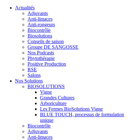
Actualités
Adjuvants
Anti-limaces
Anti-rongeurs
Biocontrôle
Biosolutions
Conseils de saison
Groupe DE SANGOSSE
Nos Podcasts
Phytothérapie
Positive Production
RSE
Salons
Nos Solutions
BIOSOLUTIONS
Vigne
Grandes Cultures
Arboriculture
Les Fermes BioSolutions Vigne
BLUE TOUCH, processus de formulation
unique
Biocontrôle
Adjuvants
Anti-limaces