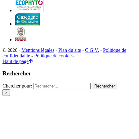
© 2026 -
Mentions légales
-
Plan du site
-
C.G.V.
-
Politique de
confidentialité
-
Politique de cookies
Haut de page
Rechercher
Chercher pour:
×