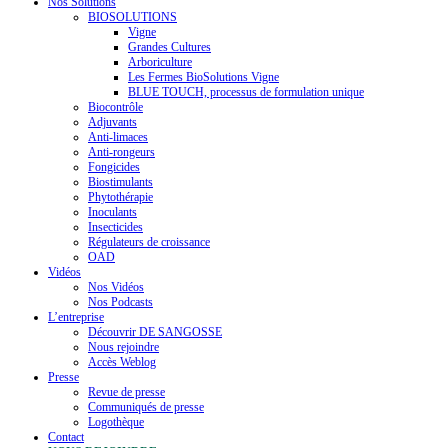
Nos Solutions
BIOSOLUTIONS
Vigne
Grandes Cultures
Arboriculture
Les Fermes BioSolutions Vigne
BLUE TOUCH, processus de formulation unique
Biocontrôle
Adjuvants
Anti-limaces
Anti-rongeurs
Fongicides
Biostimulants
Phytothérapie
Inoculants
Insecticides
Régulateurs de croissance
OAD
Vidéos
Nos Vidéos
Nos Podcasts
L’entreprise
Découvrir DE SANGOSSE
Nous rejoindre
Accès Weblog
Presse
Revue de presse
Communiqués de presse
Logothèque
Contact