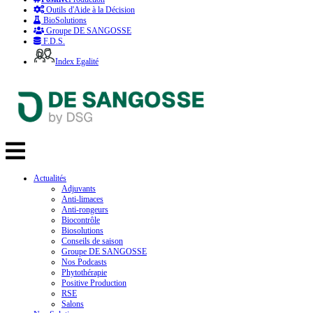
Outils d'Aide à la Décision
BioSolutions
Groupe DE SANGOSSE
F.D.S.
Index Egalité
Actualités
Adjuvants
Anti-limaces
Anti-rongeurs
Biocontrôle
Biosolutions
Conseils de saison
Groupe DE SANGOSSE
Nos Podcasts
Phytothérapie
Positive Production
RSE
Salons