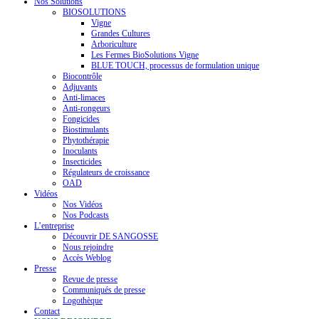
Nos Solutions
BIOSOLUTIONS
Vigne
Grandes Cultures
Arboriculture
Les Fermes BioSolutions Vigne
BLUE TOUCH, processus de formulation unique
Biocontrôle
Adjuvants
Anti-limaces
Anti-rongeurs
Fongicides
Biostimulants
Phytothérapie
Inoculants
Insecticides
Régulateurs de croissance
OAD
Vidéos
Nos Vidéos
Nos Podcasts
L’entreprise
Découvrir DE SANGOSSE
Nous rejoindre
Accès Weblog
Presse
Revue de presse
Communiqués de presse
Logothèque
Contact