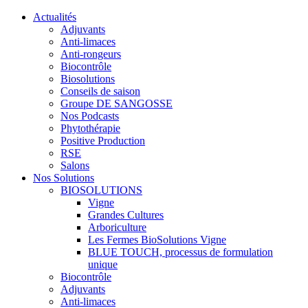
Actualités
Adjuvants
Anti-limaces
Anti-rongeurs
Biocontrôle
Biosolutions
Conseils de saison
Groupe DE SANGOSSE
Nos Podcasts
Phytothérapie
Positive Production
RSE
Salons
Nos Solutions
BIOSOLUTIONS
Vigne
Grandes Cultures
Arboriculture
Les Fermes BioSolutions Vigne
BLUE TOUCH, processus de formulation
unique
Biocontrôle
Adjuvants
Anti-limaces