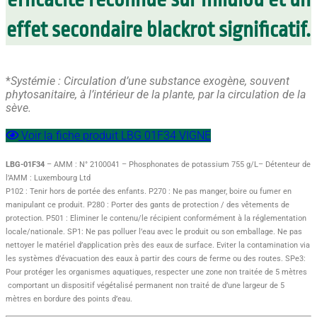
effet secondaire blackrot significatif.
*
Systémie : Circulation d’une substance exogène, souvent
phytosanitaire, à l’intérieur de la plante, par la circulation de la
sève.
Voir la fiche produit LBG 01F34 VIGNE
LBG-01F34
– AMM : N° 2100041 – Phosphonates de potassium 755 g/L– Détenteur de
l’AMM : Luxembourg Ltd
P102 : Tenir hors de portée des enfants. P270 : Ne pas manger, boire ou fumer en
manipulant ce produit. P280 : Porter des gants de protection / des vêtements de
protection. P501 : Eliminer le contenu/le récipient conformément à la réglementation
locale/nationale. SP1: Ne pas polluer l’eau avec le produit ou son emballage. Ne pas
nettoyer le matériel d’application près des eaux de surface. Eviter la contamination via
les systèmes d’évacuation des eaux à partir des cours de ferme ou des routes. SPe3:
Pour protéger les organismes aquatiques, respecter une zone non traitée de 5 mètres
comportant un dispositif végétalisé permanent non traité de d’une largeur de 5
mètres en bordure des points d’eau.