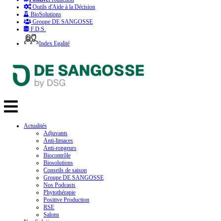
Outils d'Aide à la Décision
BioSolutions
Groupe DE SANGOSSE
F.D.S.
Index Egalité
Actualités
Adjuvants
Anti-limaces
Anti-rongeurs
Biocontrôle
Biosolutions
Conseils de saison
Groupe DE SANGOSSE
Nos Podcasts
Phytothérapie
Positive Production
RSE
Salons