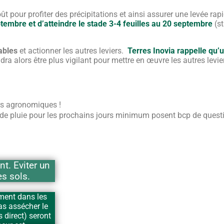
ût pour profiter des précipitations et ainsi assurer une levée ra
eptembre et d’atteindre le stade 3-4 feuilles au 20 septembre
(s
ables
et actionner les autres leviers.
Terres Inovia rappelle qu’
audra alors être plus vigilant pour mettre en œuvre les autres levie
iers agronomiques !
ce de pluie pour les prochains jours minimum posent bcp de ques
nt. Eviter un
s sols.
ment dans les
as assécher le
 direct) seront