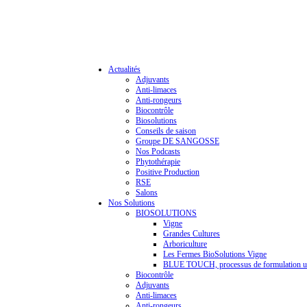
Actualités
Adjuvants
Anti-limaces
Anti-rongeurs
Biocontrôle
Biosolutions
Conseils de saison
Groupe DE SANGOSSE
Nos Podcasts
Phytothérapie
Positive Production
RSE
Salons
Nos Solutions
BIOSOLUTIONS
Vigne
Grandes Cultures
Arboriculture
Les Fermes BioSolutions Vigne
BLUE TOUCH, processus de formulation u
Biocontrôle
Adjuvants
Anti-limaces
Anti-rongeurs