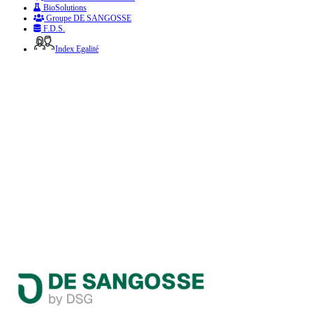
BioSolutions
Groupe DE SANGOSSE
F.D.S.
Index Egalité