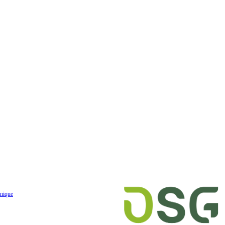
nique