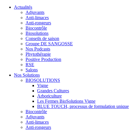
Actualités
Adjuvants
Anti-limaces
Anti-rongeurs
Biocontrôle
Biosolutions
Conseils de saison
Groupe DE SANGOSSE
Nos Podcasts
Phytothérapie
Positive Production
RSE
Salons
Nos Solutions
BIOSOLUTIONS
Vigne
Grandes Cultures
Arboriculture
Les Fermes BioSolutions Vigne
BLUE TOUCH, processus de formulation unique
Biocontrôle
Adjuvants
Anti-limaces
Anti-rongeurs