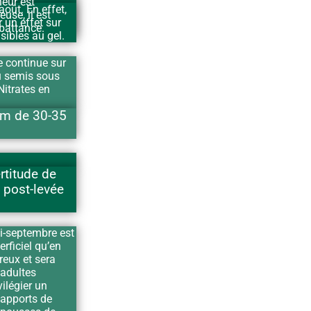
heur est
oût. En effet,
use, il est
 un effet sur
 battance.
sibles au gel.
e continue sur
u semis sous
Nitrates en
um de 30-35
rtitude de
n post-levée
mi-septembre est
rficiel qu’en
reux et sera
 adultes
vilégier un
 apports de