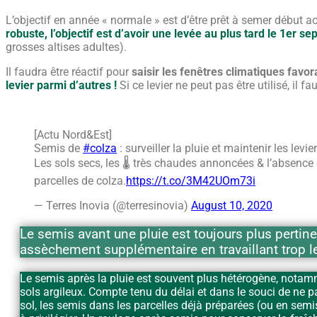
L’objectif en année « normale » est d’être prêt à semer début ao
robuste, l’objectif est d’avoir une levée au plus tard le 1er s
grosses altises adultes).
Il faudra être réactif pour
saisir les fenêtres climatiques favor
levier parmi d’autres !
Si ce levier ne peut pas être utilisé, il f
[Actu Nord&Est]
Semis de
#colza
: surveiller la pluie et maintenir les lev
Les sols secs, les 🌡️ très chaudes annoncées & l’absen
parcelles de colza.
https://t.co/3M42UOm73i
— Terres Inovia (@terresinovia)
August 10, 2020
Le semis avant une pluie est toujours plus pertine
assèchement supplémentaire en travaillant trop le
Le semis après la pluie est souvent plus hétérogène, notam
sols argileux. Compte tenu du délai et dans le souci de ne p
sol, les semis dans les parcelles déjà préparées (ou en semis