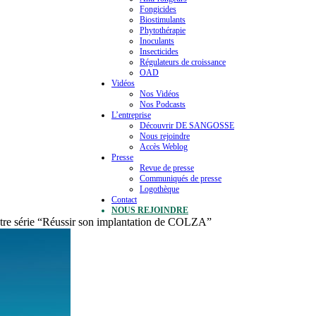
Fongicides
Biostimulants
Phytothérapie
Inoculants
Insecticides
Régulateurs de croissance
OAD
Vidéos
Nos Vidéos
Nos Podcasts
L’entreprise
Découvrir DE SANGOSSE
Nous rejoindre
Accès Weblog
Presse
Revue de presse
Communiqués de presse
Logothèque
Contact
NOUS REJOINDRE
tre série “Réussir son implantation de COLZA”