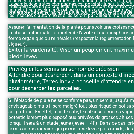
à privilégier. Un roulage après semis pour conserver la fraîc
Le semis de plantes compagnes est possible jusqu’à 20-25 a
indispensable en sol argileux. En limon battant ou terre craye
au-delà, leur développement ne sera pas suffisant pour avoir
préférable de semer après la pluie pour éviter une croute de
les insectes d’automne et elles seront par ailleurs moins sen
Assurer l’alimentation de la plante pour avoir une croissanc
la phase automnale : apporter de l’azote et du phosphore a
forme organique ou minérales (respecter la réglementation 
vigueur).
Eviter la surdensité. Viser un peuplement maxim
pieds levés.
Privilégier les semis au semoir de précision
Attendre pour désherber : dans un contexte d’ince
pluviométrie, Terres Inovia conseille d’attendre e
pour désherber les parcelles.
Si l’épisode de pluie ne se confirme pas, un semis jusqu’à 
envisageable mais il sera malgré tout plus risqué en sol supe
sol profond. En effet, à cette date, le colza sera moins vigou
potentiellement plus exposé aux arrivées de grosses altises
lorsqu’il sera à un stade jeune (levée – 4F). Dans ce cas, pri
semis au monograine qui permet une levée plus rapide, des